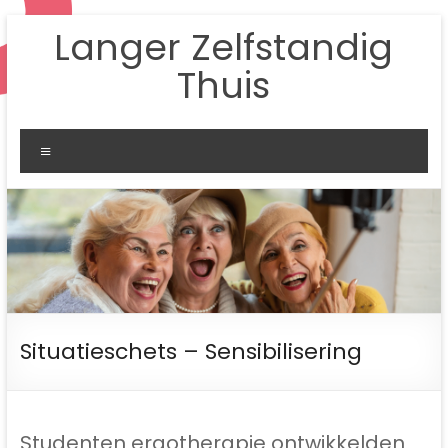
Ga
Langer Zelfstandig
naar
de
Thuis
inhoud
Menu
Situatieschets – Sensibilisering
Studenten ergotherapie ontwikkelden